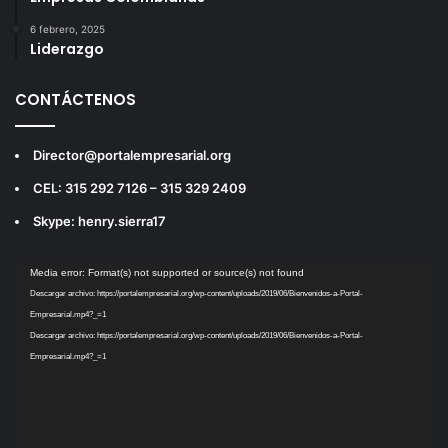
6 febrero, 2025
Liderazgo
CONTÁCTENOS
Director@portalempresarial.org
CEL: 315 292 7126 – 315 329 2409
Skype: henry.sierra17
Reproductor
Media error: Format(s) not supported or source(s) not found
de
Descargar archivo: https://portalempresarial.org/wp-content/uploads/2019/06/Bienvenidos-a-Portal-
vídeo
Empresarial.mp4?_=1
Descargar archivo: https://portalempresarial.org/wp-content/uploads/2019/06/Bienvenidos-a-Portal-
Empresarial.mp4?_=1