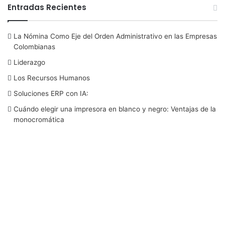
a
w
i
o
n
Entradas Recientes
c
i
n
u
s
La Nómina Como Eje del Orden Administrativo en las Empresas
e
t
k
T
t
Colombianas
b
t
e
u
a
Liderazgo
Los Recursos Humanos
o
e
d
b
g
Soluciones ERP con IA:
o
r
I
e
r
Cuándo elegir una impresora en blanco y negro: Ventajas de la
monocromática
k
n
a
m