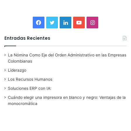
F
T
L
Y
I
a
w
i
o
n
Entradas Recientes
c
i
n
u
s
La Nómina Como Eje del Orden Administrativo en las Empresas
e
t
k
T
t
Colombianas
b
t
e
u
a
Liderazgo
Los Recursos Humanos
o
e
d
b
g
Soluciones ERP con IA:
o
r
I
e
r
Cuándo elegir una impresora en blanco y negro: Ventajas de la
monocromática
k
n
a
m