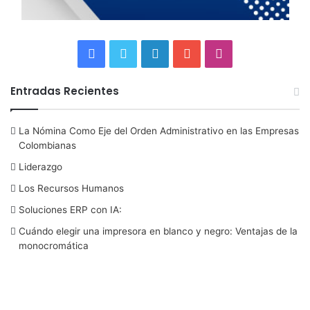
F
T
L
Y
I
a
w
i
o
n
Entradas Recientes
c
i
n
u
s
La Nómina Como Eje del Orden Administrativo en las Empresas
e
t
k
T
t
Colombianas
b
t
e
u
a
Liderazgo
Los Recursos Humanos
o
e
d
b
g
Soluciones ERP con IA:
o
r
I
e
r
Cuándo elegir una impresora en blanco y negro: Ventajas de la
monocromática
k
n
a
m