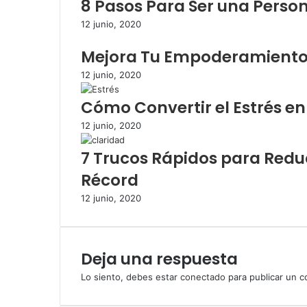
8 Pasos Para Ser una Pers
o
r
12 junio, 2020
c
Mejora Tu Empoderamiento 
o
r
12 junio, 2020
r
e
Cómo Convertir el Estrés en
o
e
12 junio, 2020
l
7 Trucos Rápidos para Reduc
e
c
Récord
t
r
12 junio, 2020
ó
n
i
Deja una respuesta
c
o
Lo siento, debes estar
conectado
para publicar un c