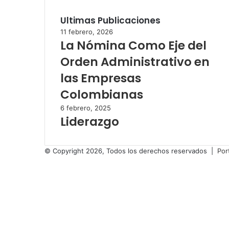
Ultimas Publicaciones
11 febrero, 2026
La Nómina Como Eje del
Orden Administrativo en
las Empresas
Colombianas
6 febrero, 2025
Liderazgo
© Copyright 2026, Todos los derechos reservados |
Por
Facebook
Twitter
LinkedIn
YouTube
Instagram
Facebook
Twitter
WhatsApp
Telegram
Viber
Botón