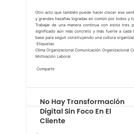
Otro acto que también puede hacer crecer ese sen
y grandes hazañas logradas en común por todos y t
Trabajar de una manera continua con estos tres p
significado aún más concreto y más fuerte a cada 
base para seguir construyendo una cultura organizaci
Etiquetas
Clima Organizacional
Comunicación Organizacional
C
Motivación Laboral
Compartir
F
T
L
W
C
a
w
i
h
o
c
i
n
a
m
e
t
k
t
p
No Hay Transformación
b
t
e
s
a
o
e
d
A
r
Digital Sin Foco En El
o
r
I
p
t
Cliente
k
n
p
i
r
p