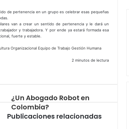
b
t
n
o
I
o
t
k
u
n
tido de pertenencia en un grupo es celebrar esas pequeñas
o
e
e
T
s
odas.
k
r
d
u
t
ilares van a crear un sentido de pertenencia y le dará un
I
b
a
trabajador y trabajadora. Y por ende ya estará formada esa
n
e
g
onal, fuerte y estable.
r
a
ultura Organizacional
Equipo de Trabajo
Gestión Humana
2 minutos de lectura
¿Un Abogado Robot en
Colombia?
Publicaciones relacionadas