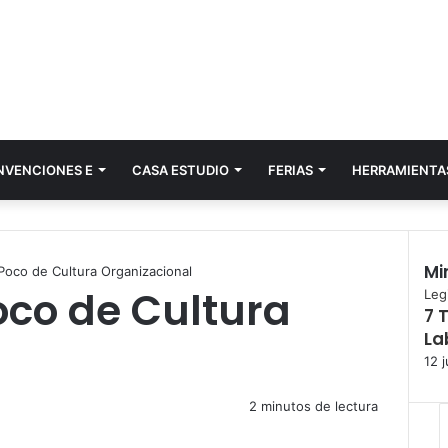
NVENCIONES E
CASA ESTUDIO
FERIAS
HERRAMIENTA
Mi
oco de Cultura Organizacional
co de Cultura
C
Leg
7 
e
La
r
r
12 
a
r
2 minutos de lectura