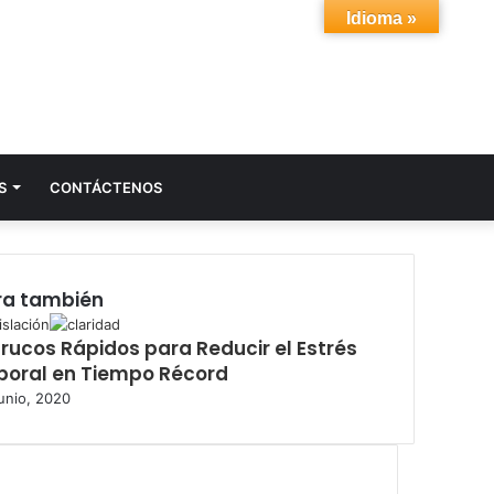
Idioma »
Acceso
Buscar
S
CONTÁCTENOS
por
ra también
islación
Trucos Rápidos para Reducir el Estrés
boral en Tiempo Récord
junio, 2020