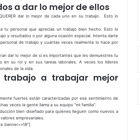
os a dar lo mejor de ellos
QUERER dar lo mejor de cada uno en su trabajo. Esto lo
a tu personal que aprecias un trabajo bien hecho. Esto lo
o y resultados o por alguna ocasión especial. Intenta darte
u personal de trabajo y cuantas veces realmente lo hace por
an dar lo mejor de sí es importantes que les demuestres tu
o en su rol y en sus tareas laborales. A veces los lideres
nales de la vida.
 trabajo a trabajar mejor
lmente fuertes están caracterizadas por ese sentimiento de
as veces la gente llama a su equipo “mi familia”.
oducción bien diseñado para quienes lleguen como nuevos a
F
valores empresariales.
a
T
te banner=»18″]
c
L
e
i
i
Y