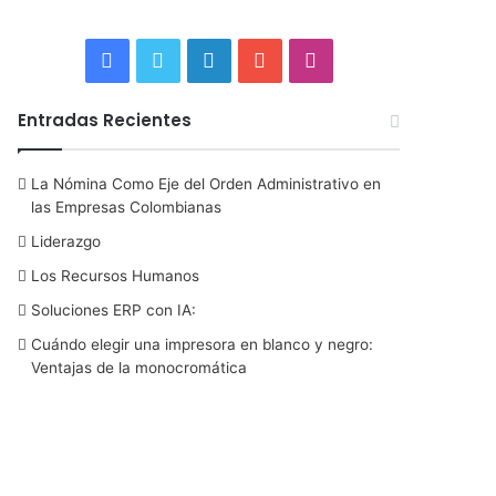
F
T
L
Y
I
a
w
i
o
n
Entradas Recientes
c
i
n
u
s
La Nómina Como Eje del Orden Administrativo en
e
t
k
T
t
las Empresas Colombianas
b
t
e
u
a
Liderazgo
Los Recursos Humanos
o
e
d
b
g
Soluciones ERP con IA:
o
r
I
e
r
Cuándo elegir una impresora en blanco y negro:
Ventajas de la monocromática
k
n
a
m