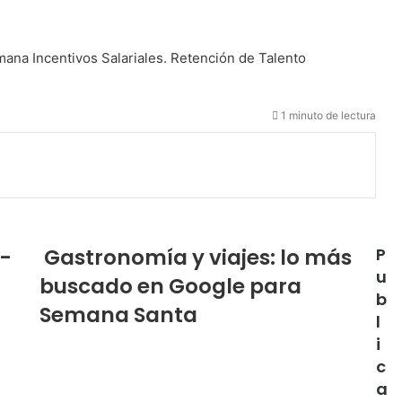
mana
Incentivos Salariales.
Retención de Talento
1 minuto de lectura
G-
Gastronomía y viajes: lo más
P
u
buscado en Google para
b
Semana Santa
l
i
c
a