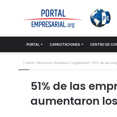
PORTAL
CAPACITACIONES
CENTRO DE CO
Inicio
/
Recursos Humanos
/
Legislación
/
51% de las emp
51% de las emp
aumentaron los 