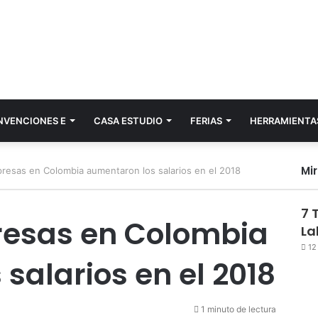
NVENCIONES E
CASA ESTUDIO
FERIAS
HERRAMIENTA
Mi
resas en Colombia aumentaron los salarios en el 2018
7 
resas en Colombia
La
12
salarios en el 2018
1 minuto de lectura