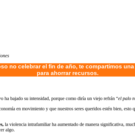
iones
o no celebrar el fin de año,
te compartimos una 
para ahorrar recursos.
vo ha bajado su intensidad, porque como diría un viejo refrán “
el palo 
conomía en movimiento y que nuestros seres queridos estén bien, esto q
s,
la violencia intrafamiliar ha aumentado de manera significativa, muc
er algo.