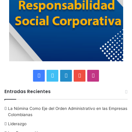
F
T
L
Y
I
a
w
i
o
n
Entradas Recientes
c
i
n
u
s
La Nómina Como Eje del Orden Administrativo en las Empresas
e
t
k
T
t
Colombianas
b
t
e
u
a
Liderazgo