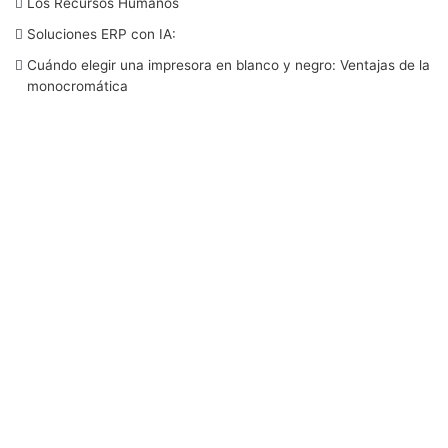
Los Recursos Humanos
o
e
d
b
g
Soluciones ERP con IA:
o
r
I
e
r
Cuándo elegir una impresora en blanco y negro: Ventajas de la
monocromática
k
n
a
m