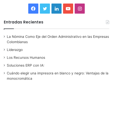
F
T
L
Y
I
a
w
i
o
n
Entradas Recientes
c
i
n
u
s
La Nómina Como Eje del Orden Administrativo en las Empresas
e
t
k
T
t
Colombianas
b
t
e
u
a
Liderazgo
Los Recursos Humanos
o
e
d
b
g
Soluciones ERP con IA:
o
r
I
e
r
Cuándo elegir una impresora en blanco y negro: Ventajas de la
monocromática
k
n
a
m