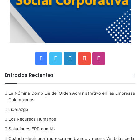
F
T
L
Y
I
a
w
i
o
n
Entradas Recientes
c
i
n
u
s
La Nómina Como Eje del Orden Administrativo en las Empresas
e
t
k
T
t
Colombianas
b
t
e
u
a
Liderazgo
Los Recursos Humanos
o
e
d
b
g
Soluciones ERP con IA:
o
r
I
e
r
Cuándo elegir una impresora en blanco y negro: Ventajas de la