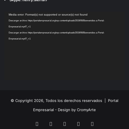
Reproductor
Media error: Format(s) not supported or source(s) not found
de
Descargar archivo: https://portalempresarial.org/wp-content/uploads/2019/06/Bienvenidos-a-Portal-
vídeo
Empresarial.mp4?_=1
Descargar archivo: https://portalempresarial.org/wp-content/uploads/2019/06/Bienvenidos-a-Portal-
Empresarial.mp4?_=1
© Copyright 2026, Todos los derechos reservados |
Portal
Empresarial - Design by CromyArte
Facebook
Twitter
LinkedIn
YouTube
Instagram