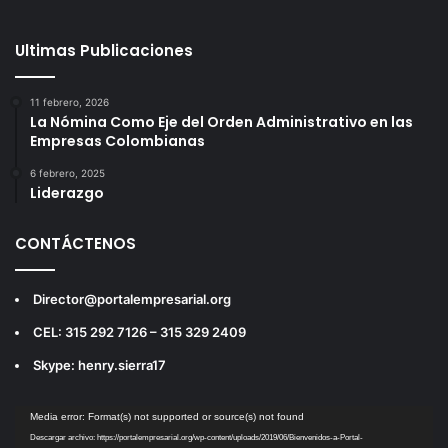
Ultimas Publicaciones
11 febrero, 2026
La Nómina Como Eje del Orden Administrativo en las
Empresas Colombianas
6 febrero, 2025
Liderazgo
CONTÁCTENOS
Director@portalempresarial.org
CEL: 315 292 7126 – 315 329 2409
Skype: henry.sierra17
Reproductor
Media error: Format(s) not supported or source(s) not found
de
Descargar archivo: https://portalempresarial.org/wp-content/uploads/2019/06/Bienvenidos-a-Portal-