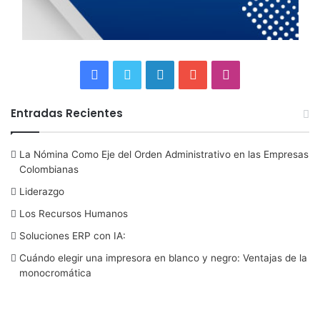
F
T
L
Y
I
a
w
i
o
n
Entradas Recientes
c
i
n
u
s
La Nómina Como Eje del Orden Administrativo en las Empresas
e
t
k
T
t
Colombianas
b
t
e
u
a
Liderazgo
Los Recursos Humanos
o
e
d
b
g
Soluciones ERP con IA:
o
r
I
e
r
Cuándo elegir una impresora en blanco y negro: Ventajas de la
monocromática
k
n
a
m