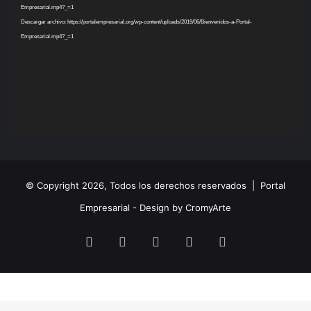
vídeo
Empresarial.mp4?_=1
Descargar archivo: https://portalempresarial.org/wp-content/uploads/2019/06/Bienvenidos-a-Portal-
Empresarial.mp4?_=1
© Copyright 2026, Todos los derechos reservados |
Portal
Empresarial - Design by CromyArte
Facebook
Twitter
LinkedIn
YouTube
Instagram