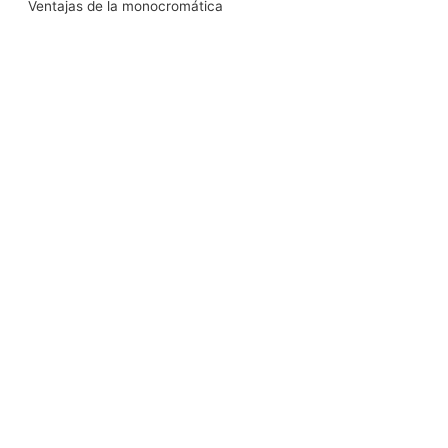
Ventajas de la monocromática
k
n
a
m