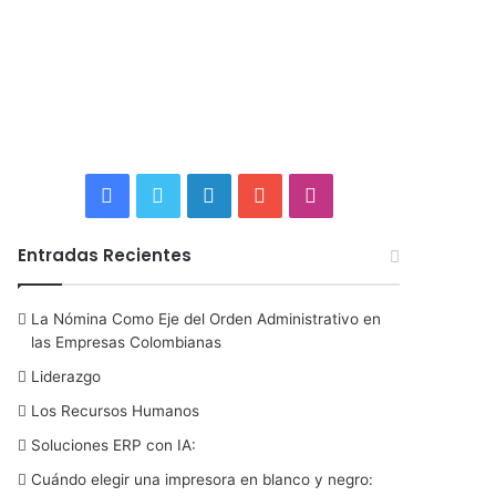
F
T
L
Y
I
a
w
i
o
n
Entradas Recientes
c
i
n
u
s
La Nómina Como Eje del Orden Administrativo en
e
t
k
T
t
las Empresas Colombianas
b
t
e
u
a
Liderazgo
Los Recursos Humanos
o
e
d
b
g
Soluciones ERP con IA:
o
r
I
e
r
Cuándo elegir una impresora en blanco y negro: