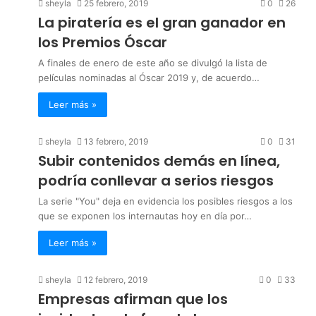
sheyla
25 febrero, 2019
0
26
La piratería es el gran ganador en
los Premios Óscar
A finales de enero de este año se divulgó la lista de
películas nominadas al Óscar 2019 y, de acuerdo…
Leer más »
sheyla
13 febrero, 2019
0
31
Subir contenidos demás en línea,
podría conllevar a serios riesgos
La serie "You" deja en evidencia los posibles riesgos a los
que se exponen los internautas hoy en día por…
Leer más »
sheyla
12 febrero, 2019
0
33
Empresas afirman que los