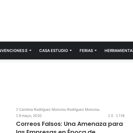
NVENCIONES E
CASA ESTUDIO
FERIAS
HERRAMIENTA
Carolina Rodríguez Monclou Rodríguez Monclou
6 mayo, 2020
0
118
Correos Falsos: Una Amenaza para
las Empresas en Época de