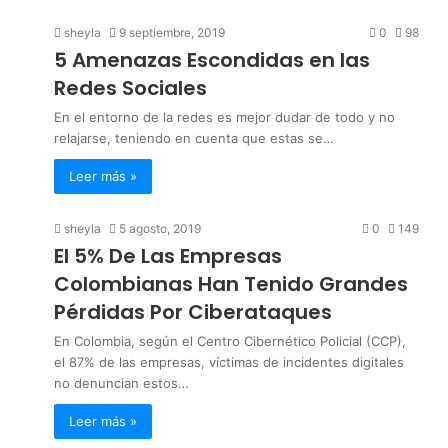
sheyla
9 septiembre, 2019
0
98
5 Amenazas Escondidas en las
Redes Sociales
En el entorno de la redes es mejor dudar de todo y no
relajarse, teniendo en cuenta que estas se…
Leer más »
sheyla
5 agosto, 2019
0
149
El 5% De Las Empresas
Colombianas Han Tenido Grandes
Pérdidas Por Ciberataques
En Colombia, según el Centro Cibernético Policial (CCP),
el 87% de las empresas, víctimas de incidentes digitales
no denuncian estos…
Leer más »