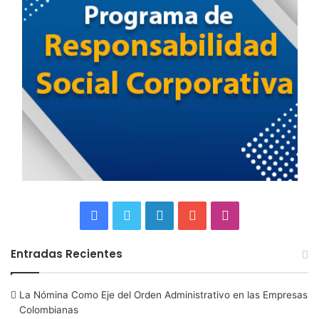
F
T
L
Y
I
a
w
i
o
n
Entradas Recientes
c
i
n
u
s
La Nómina Como Eje del Orden Administrativo en las Empresas
e
t
k
T
t
Colombianas