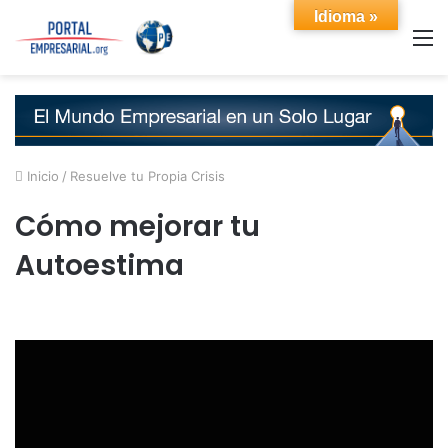
Idioma »
M
Inicio
/
Resuelve tu Propia Crisis
Cómo mejorar tu
Autoestima