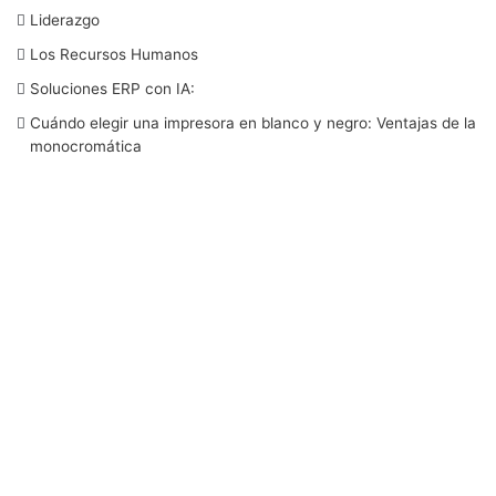
b
t
e
u
a
Liderazgo
Los Recursos Humanos
o
e
d
b
g
Soluciones ERP con IA:
o
r
I
e
r
Cuándo elegir una impresora en blanco y negro: Ventajas de la
monocromática
k
n
a
m