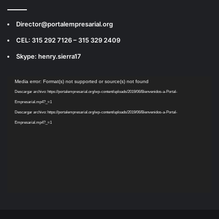
Director@portalempresarial.org
CEL: 315 292 7126 – 315 329 2409
Skype: henry.sierra17
Reproductor
Media error: Format(s) not supported or source(s) not found
de
Descargar archivo: https://portalempresarial.org/wp-content/uploads/2019/06/Bienvenidos-a-Portal-
vídeo
Empresarial.mp4?_=1
Descargar archivo: https://portalempresarial.org/wp-content/uploads/2019/06/Bienvenidos-a-Portal-
Empresarial.mp4?_=1