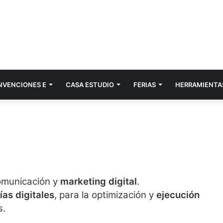
NVENCIONES E
CASA ESTUDIO
FERIAS
HERRAMIENTA
municación y
marketing digital
.
ías digitales
, para la optimización y
ejecución
s.