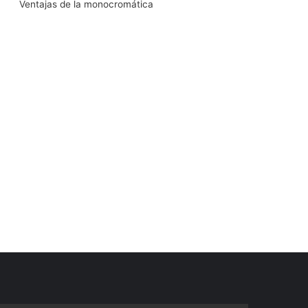
Ventajas de la monocromática
k
n
a
m