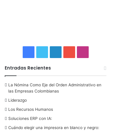
F
T
L
Y
I
a
w
i
o
n
Entradas Recientes
c
i
n
u
s
La Nómina Como Eje del Orden Administrativo en
e
t
k
T
t
las Empresas Colombianas
b
t
e
u
a
Liderazgo
Los Recursos Humanos
o
e
d
b
g
Soluciones ERP con IA:
o
r
I
e
r
Cuándo elegir una impresora en blanco y negro: