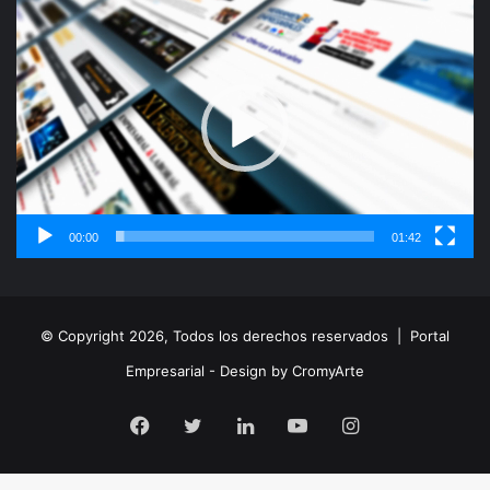
Reproductor
de
vídeo
00:00
01:42
© Copyright 2026, Todos los derechos reservados |
Portal
Empresarial - Design by CromyArte
Facebook
Twitter
LinkedIn
YouTube
Instagram