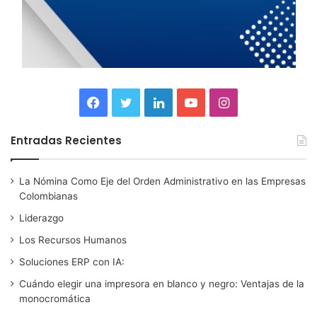
F
T
L
Y
I
a
w
i
o
n
Entradas Recientes
c
i
n
u
s
La Nómina Como Eje del Orden Administrativo en las Empresas
e
t
k
T
t
Colombianas
b
t
e
u
a
Liderazgo
Los Recursos Humanos
o
e
d
b
g
Soluciones ERP con IA:
o
r
I
e
r
Cuándo elegir una impresora en blanco y negro: Ventajas de la
monocromática
k
n
a